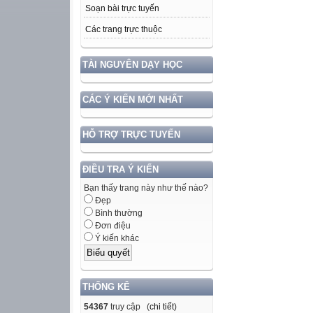
Soạn bài trực tuyến
Các trang trực thuộc
TÀI NGUYÊN DẠY HỌC
CÁC Ý KIẾN MỚI NHẤT
HỖ TRỢ TRỰC TUYẾN
ĐIỀU TRA Ý KIẾN
Bạn thấy trang này như thế nào?
Đẹp
Bình thường
Đơn điệu
Ý kiến khác
THỐNG KÊ
54367
truy cập (
chi tiết
)