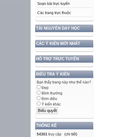
Soạn bài trực tuyến
Các trang trực thuộc
TÀI NGUYÊN DẠY HỌC
CÁC Ý KIẾN MỚI NHẤT
HỖ TRỢ TRỰC TUYẾN
ĐIỀU TRA Ý KIẾN
Bạn thấy trang này như thế nào?
Đẹp
Bình thường
Đơn điệu
Ý kiến khác
THỐNG KÊ
54301
truy cập (
chi tiết
)